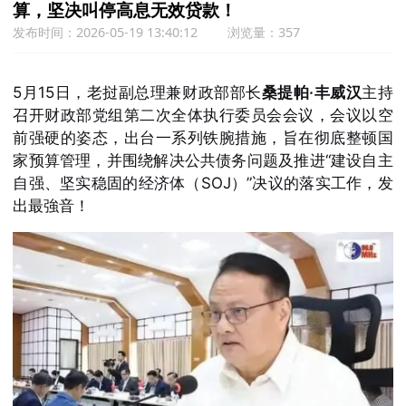
算，坚决叫停高息无效贷款！
发布时间：2026-05-19 13:40:12
浏览量：357
5月15日，老挝副总理兼财政部部长
桑提帕·丰威汉
主持
召开财政部党组第二次全体执行委员会会议，会议以空
前强硬的姿态，出台一系列铁腕措施，旨在彻底整顿国
家预算管理，并围绕解决公共债务问题及推进“建设自主
自强、坚实稳固的经济体（SOJ）”决议的落实工作，发
出最強音！