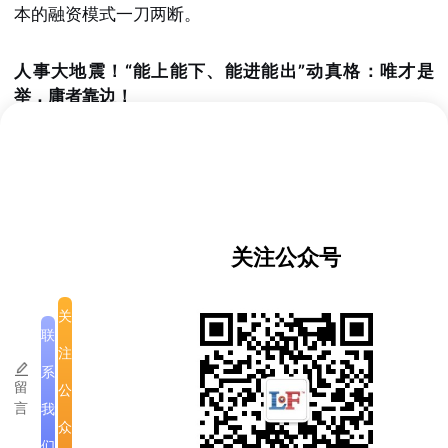
本的融资模式一刀两断。
人事大地震！“能上能下、能进能出”动真格：唯才是
举，庸者靠边！
除了财政手段，会议还特别强调了一场关乎“人”的革
命。桑提帕·丰威汉副总理指出，将坚决执行
“有上有
下、有进有出”
的严厉人事政策，大刀阔斧地进行人事
筛选。只选拔那些真正有知识、有能力、有品德的干部
进入核心岗位。一切以国家整体利益为最高准则，誓言
关注公众号
将老挝财政系统打造成一支真正强大、透明、廉洁的钢
铁队伍，引领国家财政走向光明的未来！
关
这次会议释放出的信号空前强烈：老挝政府正在以破釜
联
注
沉舟的决心，对国家财政进行一场刮骨疗毒式的彻底改
系
革！
留
公
言
我
众
们