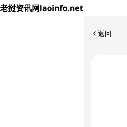
老挝资讯网
laoinfo.net
返回