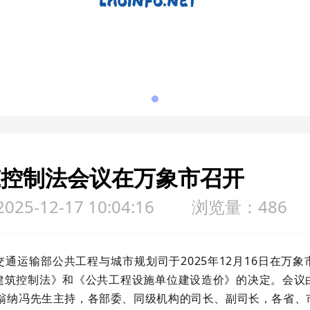
筑控制法会议在万象市召开
5-12-17 10:04:16
浏览量：486
交通运输部
公共工程与城市规划司于2025年12月16日在万
建筑控制法》和《公共工程设施单位建设造价》的决定。会议
·翁纳冯先生主持，各部委、同级机构的司长、副司长，各省、