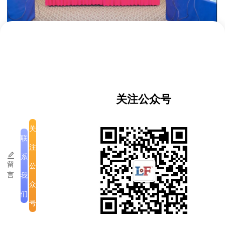
关注公众号
关
联
注
系
留
公
言
我
众
们
号