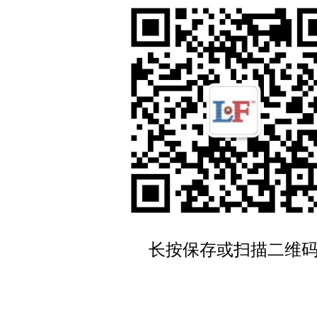
启用是阿速坡省完善口岸基础设施、优化投资环境的重
域的贸易与经济发展，强化老挝作为区域物流枢纽的地位
版权所有
|
公司介绍
|
注意事项
长按保存或扫描二维
滇ICP备2023005335号-3
老挝运营许可备案号:ID007-SM-1203202