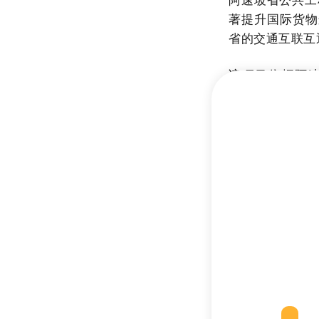
著提升国际货物
省的交通互联互
该项目依据阿速坡
施，由老挝万象
佛曲村，总占地
区。
根据规划，项目
及商贸投资区全
经营协议，获得
移交给阿速坡省