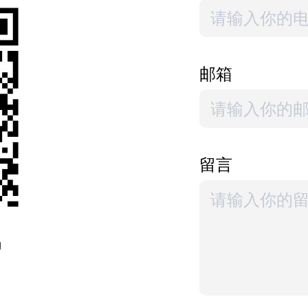
邮箱
要举措，预计将极
。
留言
码
5