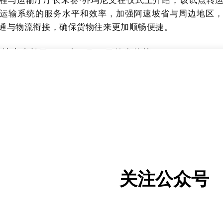
运输系统的服务水平和效率，加强阿速坡省与周边地区
通与物流衔接，确保货物往来更加顺畅便捷。
省省长于2024年6月27日签发的第950/ JKHOP.KL
独资有限公司通过签署特许经营协议进行开发。项目位
面积为14.5公顷，规划建设成为一个综合性的物流运
建设和开发周期为两年，自2024年6月起至2026年6月
面建成后，项目开发商将与阿速坡省行政管理委员会续签
运营并向用户收取服务费用的权利。特许经营期届满后
行政管理委员会。
关注公众号