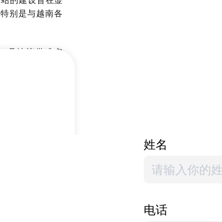
，特别是与越南各
THK号决议批准实
于阿速坡省蓬洪县
输中心与商贸投资
止。待物流运输区
为期45年的特许
姓名
，整个项目将无偿
电话