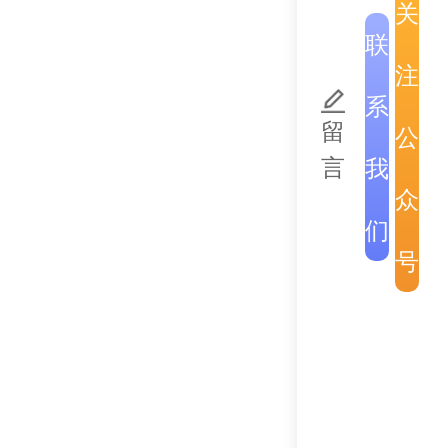
关
联
注
系
留
公
该货物转运站的
言
我
大促进当地及区
众
们
号