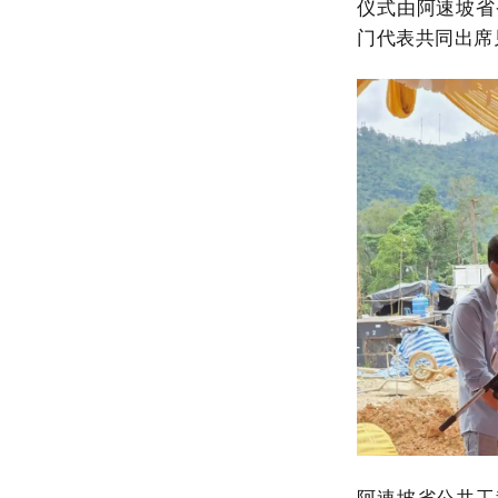
仪式由阿速坡省
门代表共同出席
阿速坡省公共工