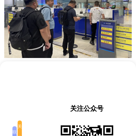
首航当日，为确保旅客高效快捷的通关体验，合肥边
检站提前谋划，一方面优化警力配置，科学安排查验
通道，提升通关效率。另一方面选派业务精湛、经验
丰富的业务骨干，并针对老挝航线特点开展了专项业
务培训，提升对各类出入境证件的查验能力和应对突
关注公众号
发情况的处置能力。
目前，合肥新桥机场国际客运航线包括泰国、新加
关
联
坡、越南、日韩以及中国港澳地区航线，已基本覆盖