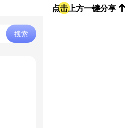
点击上方一键分享
搜索