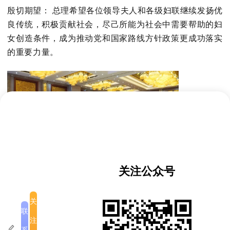
殷切期望：
总理希望各位领导夫人和各级妇联继续发扬优
良传统，积极贡献社会，尽己所能为社会中需要帮助的妇
女创造条件，成为推动党和国家路线方针政策更成功落实
的重要力量。
关注公众号
此次会议和纪念活动在庄重热烈的气氛中圆满结束，充分
体现了老挝党和国家领导层对妇女工作的高度重视，以及
关
联
对领导夫人们积极投身社会公益、支持国家发展事业所取
注
得成就的充分肯定。
系