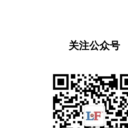
会上发言时表示，世界上存在着众多文明，它们各不相同
值。文明是一种色彩，文明是一种财富，它源于相互交
发展与和谐，是让世界更加美丽、繁荣、和平、发展，改
还对中华人民共和国提出的三大倡议，特别是2023年提
关注公众号
老挝人民素有慷慨、谦逊、互助的悠久传统。他们乐于并
国，根据自身情况，合作落实全球文明倡议，扩大各种形
建立全球文明倡议实施机制，在平等互谅的基础上促进
代表团还与中国国际交流协会举行了双边会谈，并会见了
关市的领导。会谈中，双方回顾了过去老中合作的历程，
探讨了在有潜力和共同感兴趣的领域开展合作。此外，代
并学习了农业课程。
会议并进行访问，除了为文明交流作出贡献外，也为推动
国关系、为两国人民带来切实利益作出了重要贡献。