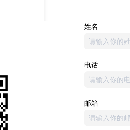
，每种文明都有其
流、相互借鉴和发
姓名
善人民生活的有效
出的“全球文明倡
愿意与各国，特别
式的文化交流与合
和谐共处，造福人
电话
甘肃省、陕西省、
就突出的合作进展
表团还参观了多处
邮箱
和丰富老中友好关