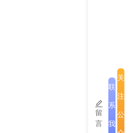
宋玛·奔舍那在
自身的意义和价
展。人类文明的
途径。此外，他
议”表示赞赏。
是中华人民共和
作，促进对话，
民。
关
除出席会议外，
联
敦煌地区和嘉峪
注
交换了意见，并
历史文化名胜，
系
留
公
代表团此次出席
言
我
系内涵、深化两
众