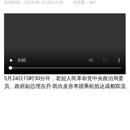
发布时间：2025-05-25 00:27:05
浏览量：667
5月24日15时30分许，老挝人民革命党中央政治局委
员、政府副总理吉乔·凯坎皮吞率团乘机抵达成都双流
国际机场，开启访川之行。在川期间，代表团将以主
宾国的身份参加第二十届中国西部国际博览会。
四川省位于中国西南部，地处长江上游，因境内有岷
江、沱江、嘉陵江、金沙江四大河流而得名。省会为