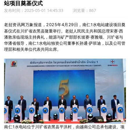
站项目奠基仪式
发布时间：2025-05-01 14:45:33
浏览量：867
仁1水电站建设项目奠
老挝资讯网万象报道，
2025年4月29日，南
基仪式在川圹省农黑县隆重举行。老挝人民民主共和国总理宋赛·西
潘敦亲临现场主持典礼，能源与矿产部部长坡赛·赛雅颂、川圹省与
华潘省领导，南
仁1水电站独资公司董事长孙通·萨班迪，以及公司管
理层和相关单位代表共同出席。
仁1水电站位于川圹省农黑县平洪村，由越南公司总承包建设。项
南