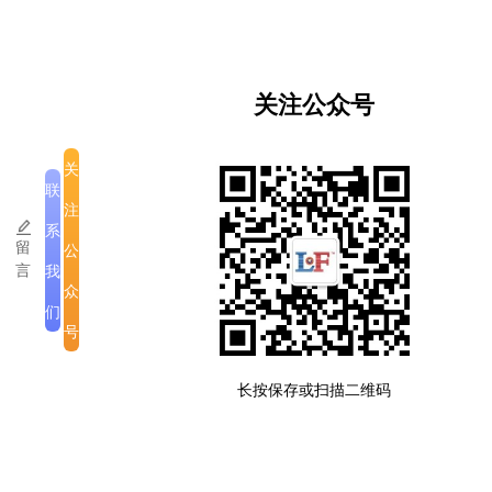
关注公众号
关
联
注
系
留
公
言
我
众
们
号
版权所有
|
公司介绍
|
注意事项
长按保存或扫描二维码
滇ICP备2023005335号-3
老挝运营许可备案号:ID007-SM-12032025