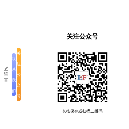
肖沙瓦·提拉衮总经理在致辞中表示：老中证券的上市交易标志着
老挝证券市场发展迈出重要步伐，此举不仅将助推老挝经济社会
关注公众号
发展，还将加强证券交易所与相关各方的合作，提升投资者对证
券市场的认知度，致力于建设一个公平、透明、高效的老挝证券
关
市场。
联
老-中证券成立于2013年6月，是中国证监会批准在境
注
外设立的第一家合资证券公司，中方股东为太平洋证
系
留
公
券股份有限公司。
言
我
众
们
号
版权所有
|
公司介绍
|
注意事项
长按保存或扫描二维码
滇ICP备2023005335号-3
老挝运营许可备案号:ID007-SM-12032025