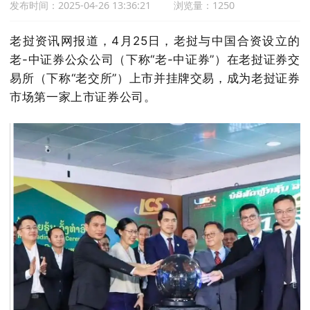
发布时间：2025-04-26 13:36:21
浏览量：1250
老挝资讯网报道，4月25日，老挝与
中国合资设立的
老-中证券公众公司（下称“老-中证券”）在老挝证券交
易所（下称“老交所”）上市并挂牌交易，成为老挝证券
市场第一家上市证券公司。