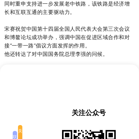
同时重申支持进一步发展老中铁路，该铁路是经济增
长和互联互通的主要驱动力。
宋赛祝贺中国第十四届全国人民代表大会第三次会议
和博鳌论坛成功举办，强调中国在促进区域合作和对
接“一带一路”倡议方面发挥的作用。
他还转达了对中国国务院总理李强的问候。
在同一场合，宋赛总理感谢中国继续帮助老挝应对经
济和金融挑战，并支持老挝 2024 年担任东盟主席
国。他重申老挝党和政府致力于加强与中国各领域的
关系。
关注公众号
丁副总理欢迎宋赛总理参加博鳌论坛，并表示他的来
访将进一步深化双边关系。他强调在战略伙伴关系框
架下继续在贸易、基础设施和安全领域开展合作的重
关
联
要性。