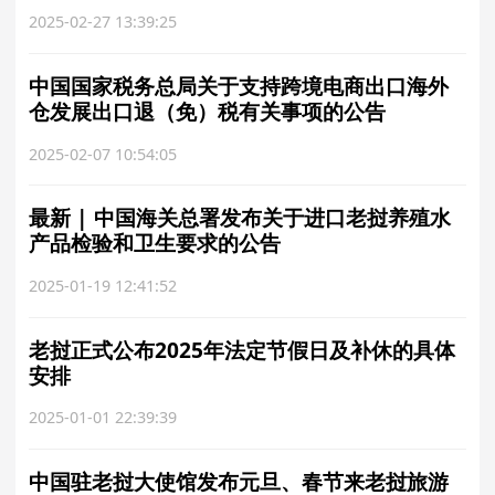
2025-02-27 13:39:25
中国国家税务总局关于支持跨境电商出口海外
仓发展出口退（免）税有关事项的公告
2025-02-07 10:54:05
最新 | 中国海关总署发布关于进口老挝养殖水
产品检验和卫生要求的公告
2025-01-19 12:41:52
老挝正式公布2025年法定节假日及补休的具体
安排
2025-01-01 22:39:39
中国驻老挝大使馆发布元旦、春节来老挝旅游