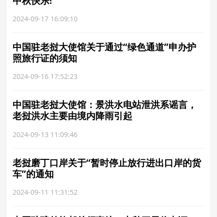
中秋快乐!
2024-09-17 16:09:10
中国驻老挝大使馆关于通过“绿色通道”申办护
照旅行证的须知
2024-09-16 17:52:23
中国驻老挝大使馆：景洪水电站泄洪系谣言，
老挝洪水主要由境内降雨引起
2024-09-13 11:09:46
老挝磨丁口岸关于“暂时停止放行进出口岸的货
车”的通知
2024-09-11 11:31:52