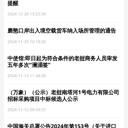
提醒
2024-12-28 13:25:39
磨憨口岸出入境空载货车纳入场所管理的通告
2024-11-29 10:19:26
中使馆:即日起为符合条件的老挝商务人员审发
五年多次“澜湄签”
2024-11-13 11:38:30
（万象）（公示）老挝南塔河1号电力有限公司
招标采购项目中标候选人公示
2024-11-12 09:29:37
中国海关总署公告2024年第153号（关于进口