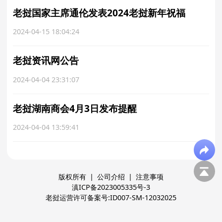
老挝国家主席通伦发表2024老挝新年祝福
2024-04-15 18:04:24
老挝资讯网公告
2024-04-04 23:31:07
老挝湖南商会4月3日发布提醒
2024-04-04 13:59:41
版权所有
|
公司介绍
|
注意事项
滇ICP备2023005335号-3
老挝运营许可备案号:ID007-SM-12032025